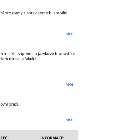
ční programy a spravujeme bilaterální
více..
h stáží, stipendií a jazykových pobytů v
ašem ústavu a fakultě.
více..
ovní praxí.
více..
ZEČ:
INFORMACE: