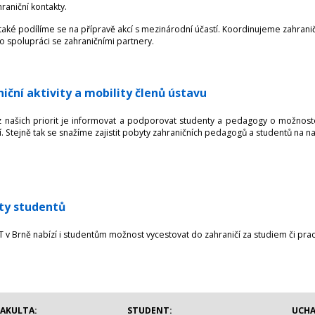
raniční kontakty.
také podílíme se na přípravě akcí s mezinárodní účastí. Koordinujeme zahrani
 spolupráci se zahraničními partnery.
iční aktivity a mobility členů ústavu
 našich priorit je informovat a podporovat studenty a pedagogy o možnostec
í. Stejně tak se snažíme zajistit pobyty zahraničních pedagogů a studentů na n
ty studentů
 v Brně nabízí i studentům možnost vycestovat do zahraničí za studiem či prac
FAKULTA:
STUDENT:
UCHA