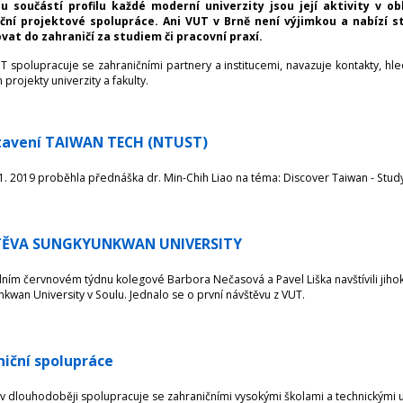
u součástí profilu každé moderní univerzity jsou její aktivity v ob
iční projektové spolupráce. Ani VUT v Brně není výjimkou a nabíz
vat do zahraničí za studiem či pracovní praxí.
T spolupracuje se zahraničními partnery a institucemi, navazuje kontakty, hle
projekty univerzity a fakulty.
tavení TAIWAN TECH (NTUST)
1. 2019 proběhla přednáška dr. Min-Chih Liao na téma: Discover Taiwan - Stud
ĚVA SUNGKYUNKWAN UNIVERSITY
ním červnovém týdnu kolegové Barbora Nečasová a Pavel Liška navštívili jihok
kwan University v Soulu. Jednalo se o první návštěvu z VUT.
iční spolupráce
v dlouhodoběji spolupracuje se zahraničními vysokými školami a technickými u