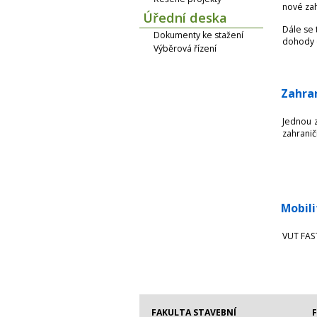
nové zah
Úřední deska
Dále se 
Dokumenty ke stažení
dohody o
Výběrová řízení
Zahran
Jednou z
zahranič
Mobili
VUT FAST
FAKULTA STAVEBNÍ