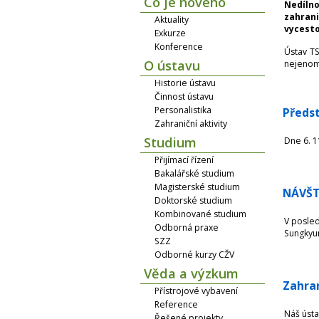
Co je nového
Nedílno
zahran
Aktuality
vycesto
Exkurze
Konference
Ústav TS
O ústavu
nejenom 
Historie ústavu
Činnost ústavu
Personalistika
Předs
Zahraniční aktivity
Studium
Dne 6. 1
Přijímací řízení
Bakalářské studium
Magisterské studium
NÁVŠT
Doktorské studium
Kombinované studium
V posled
Odborná praxe
Sungkyun
SZZ
Odborné kurzy CŽV
Věda a výzkum
Zahran
Přístrojové vybavení
Reference
Náš ústa
Řešené projekty