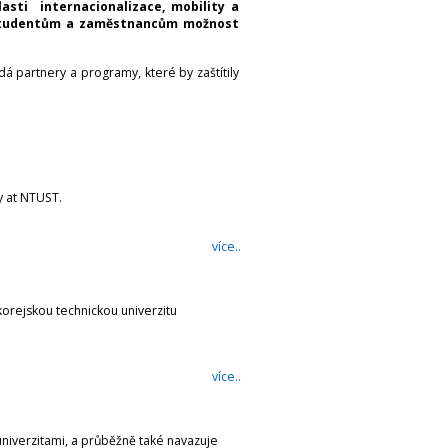
lasti internacionalizace, mobility a
í studentům a zaměstnancům možnost
dá partnery a programy, které by zaštítily
y at NTUST.
více..
orejskou technickou univerzitu
více..
niverzitami, a průběžně také navazuje